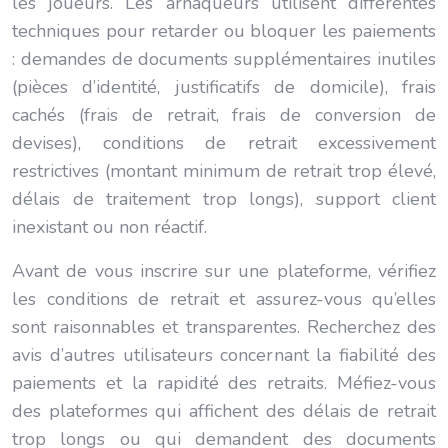
les joueurs. Les arnaqueurs utilisent différentes
techniques pour retarder ou bloquer les paiements
: demandes de documents supplémentaires inutiles
(pièces d’identité, justificatifs de domicile), frais
cachés (frais de retrait, frais de conversion de
devises), conditions de retrait excessivement
restrictives (montant minimum de retrait trop élevé,
délais de traitement trop longs), support client
inexistant ou non réactif.
Avant de vous inscrire sur une plateforme, vérifiez
les conditions de retrait et assurez-vous qu’elles
sont raisonnables et transparentes. Recherchez des
avis d’autres utilisateurs concernant la fiabilité des
paiements et la rapidité des retraits. Méfiez-vous
des plateformes qui affichent des délais de retrait
trop longs ou qui demandent des documents