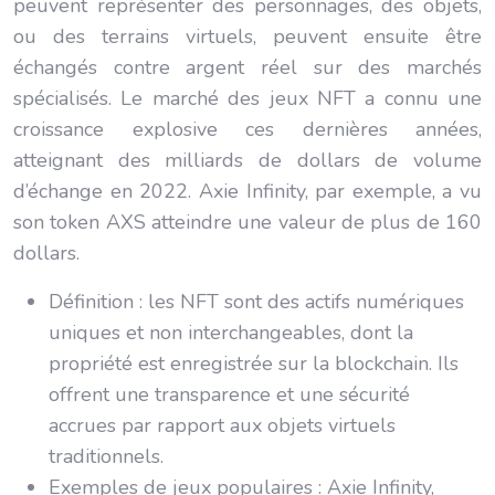
peuvent représenter des personnages, des objets,
ou des terrains virtuels, peuvent ensuite être
échangés contre argent réel sur des marchés
spécialisés. Le marché des jeux NFT a connu une
croissance explosive ces dernières années,
atteignant des milliards de dollars de volume
d’échange en 2022. Axie Infinity, par exemple, a vu
son token AXS atteindre une valeur de plus de 160
dollars.
Définition : les NFT sont des actifs numériques
uniques et non interchangeables, dont la
propriété est enregistrée sur la blockchain. Ils
offrent une transparence et une sécurité
accrues par rapport aux objets virtuels
traditionnels.
Exemples de jeux populaires : Axie Infinity,