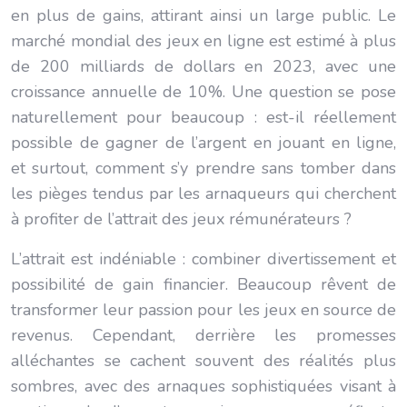
en plus de gains, attirant ainsi un large public. Le
marché mondial des jeux en ligne est estimé à plus
de 200 milliards de dollars en 2023, avec une
croissance annuelle de 10%. Une question se pose
naturellement pour beaucoup : est-il réellement
possible de gagner de l’argent en jouant en ligne,
et surtout, comment s’y prendre sans tomber dans
les pièges tendus par les arnaqueurs qui cherchent
à profiter de l’attrait des jeux rémunérateurs ?
L’attrait est indéniable : combiner divertissement et
possibilité de gain financier. Beaucoup rêvent de
transformer leur passion pour les jeux en source de
revenus. Cependant, derrière les promesses
alléchantes se cachent souvent des réalités plus
sombres, avec des arnaques sophistiquées visant à