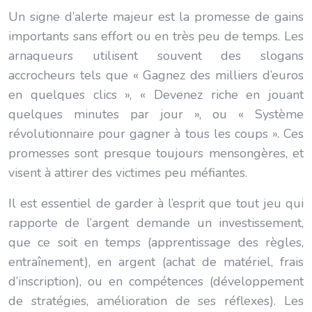
Un signe d’alerte majeur est la promesse de gains
importants sans effort ou en très peu de temps. Les
arnaqueurs utilisent souvent des slogans
accrocheurs tels que « Gagnez des milliers d’euros
en quelques clics », « Devenez riche en jouant
quelques minutes par jour », ou « Système
révolutionnaire pour gagner à tous les coups ». Ces
promesses sont presque toujours mensongères, et
visent à attirer des victimes peu méfiantes.
Il est essentiel de garder à l’esprit que tout jeu qui
rapporte de l’argent demande un investissement,
que ce soit en temps (apprentissage des règles,
entraînement), en argent (achat de matériel, frais
d’inscription), ou en compétences (développement
de stratégies, amélioration de ses réflexes). Les