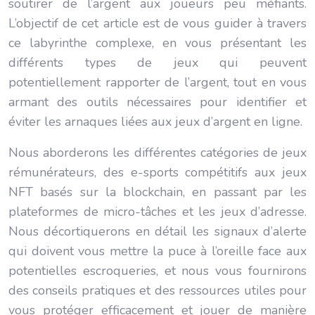
soutirer de l’argent aux joueurs peu méfiants.
L’objectif de cet article est de vous guider à travers
ce labyrinthe complexe, en vous présentant les
différents types de jeux qui peuvent
potentiellement rapporter de l’argent, tout en vous
armant des outils nécessaires pour identifier et
éviter les arnaques liées aux jeux d’argent en ligne.
Nous aborderons les différentes catégories de jeux
rémunérateurs, des e-sports compétitifs aux jeux
NFT basés sur la blockchain, en passant par les
plateformes de micro-tâches et les jeux d’adresse.
Nous décortiquerons en détail les signaux d’alerte
qui doivent vous mettre la puce à l’oreille face aux
potentielles escroqueries, et nous vous fournirons
des conseils pratiques et des ressources utiles pour
vous protéger efficacement et jouer de manière