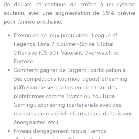
de dollars, et continue de croître à un rythme
soutenu, avec une augmentation de 15% prévue
pour l’année prochaine.
Exemples de jeux populaires : League of
Legends, Dota 2, Counter-Strike: Global
Offensive (CS:GO), Valorant, Overwatch, et
Fortnite.
Comment gagner de l’argent : participation à
des compétitions (tournois, ligues), streaming
(diffusion de ses parties en direct sur des
plateformes comme Twitch ou YouTube
Gaming), sponsoring (partenariats avec des
marques de matériel informatique, de boissons
énergisantes, etc.).
Niveau d’engagement requis : temps