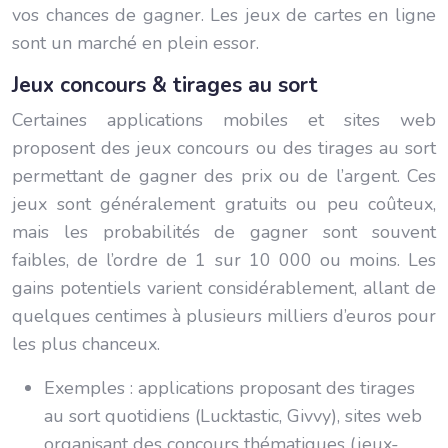
vos chances de gagner. Les jeux de cartes en ligne
sont un marché en plein essor.
Jeux concours & tirages au sort
Certaines applications mobiles et sites web
proposent des jeux concours ou des tirages au sort
permettant de gagner des prix ou de l’argent. Ces
jeux sont généralement gratuits ou peu coûteux,
mais les probabilités de gagner sont souvent
faibles, de l’ordre de 1 sur 10 000 ou moins. Les
gains potentiels varient considérablement, allant de
quelques centimes à plusieurs milliers d’euros pour
les plus chanceux.
Exemples : applications proposant des tirages
au sort quotidiens (Lucktastic, Givvy), sites web
organisant des concours thématiques (jeux-