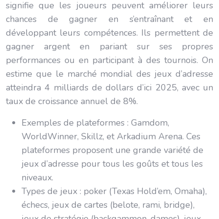
signifie que les joueurs peuvent améliorer leurs
chances de gagner en s’entraînant et en
développant leurs compétences. Ils permettent de
gagner argent en pariant sur ses propres
performances ou en participant à des tournois. On
estime que le marché mondial des jeux d’adresse
atteindra 4 milliards de dollars d’ici 2025, avec un
taux de croissance annuel de 8%.
Exemples de plateformes : Gamdom,
WorldWinner, Skillz, et Arkadium Arena. Ces
plateformes proposent une grande variété de
jeux d’adresse pour tous les goûts et tous les
niveaux.
Types de jeux : poker (Texas Hold’em, Omaha),
échecs, jeux de cartes (belote, rami, bridge),
jeux de stratégie (backgammon, dames), jeux