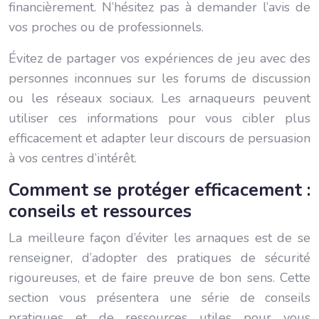
financièrement. N’hésitez pas à demander l’avis de
vos proches ou de professionnels.
Évitez de partager vos expériences de jeu avec des
personnes inconnues sur les forums de discussion
ou les réseaux sociaux. Les arnaqueurs peuvent
utiliser ces informations pour vous cibler plus
efficacement et adapter leur discours de persuasion
à vos centres d’intérêt.
Comment se protéger efficacement :
conseils et ressources
La meilleure façon d’éviter les arnaques est de se
renseigner, d’adopter des pratiques de sécurité
rigoureuses, et de faire preuve de bon sens. Cette
section vous présentera une série de conseils
pratiques et de ressources utiles pour vous