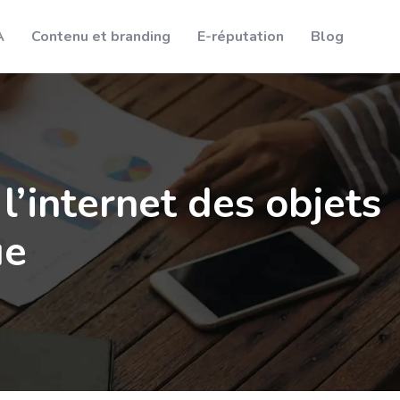
A
Contenu et branding
E-réputation
Blog
l’internet des objets
ue