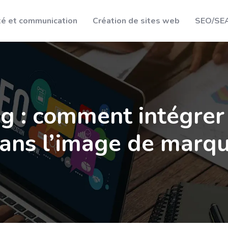
té et communication
Création de sites web
SEO/SE
ng : comment intégrer 
ans l’image de marq