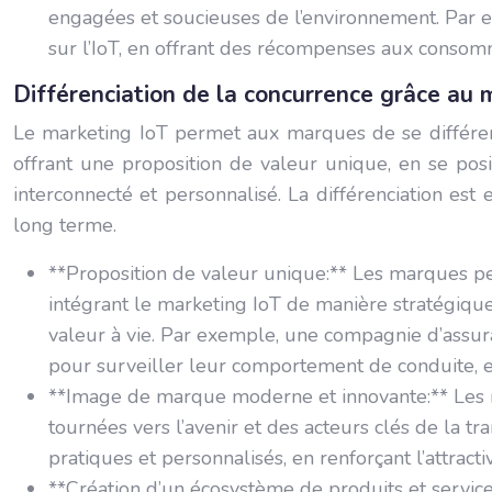
engagées et soucieuses de l’environnement. Par 
sur l’IoT, en offrant des récompenses aux consomm
Différenciation de la concurrence grâce au 
Le marketing IoT permet aux marques de se différenc
offrant une proposition de valeur unique, en se po
interconnecté et personnalisé. La différenciation es
long terme.
**Proposition de valeur unique:** Les marques peu
intégrant le marketing IoT de manière stratégique 
valeur à vie. Par exemple, une compagnie d’assura
pour surveiller leur comportement de conduite, e
**Image de marque moderne et innovante:** Les m
tournées vers l’avenir et des acteurs clés de la tr
pratiques et personnalisés, en renforçant l’attract
**Création d’un écosystème de produits et servic