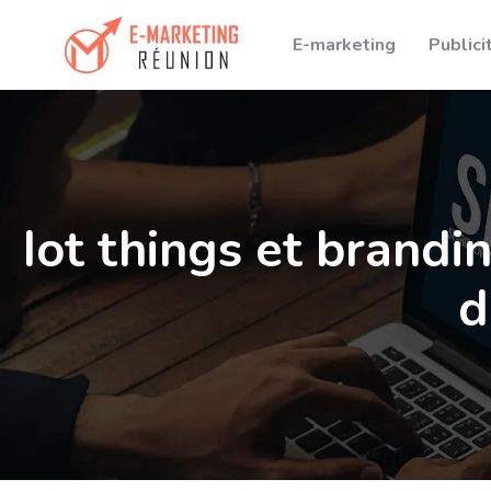
E-marketing
Publici
Iot things et brandi
d