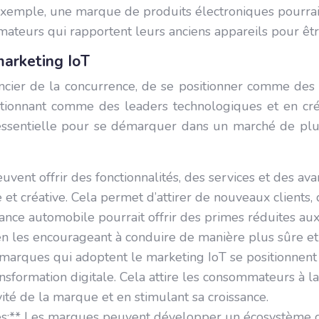
exemple, une marque de produits électroniques pourra
ateurs qui rapportent leurs anciens appareils pour êtr
marketing IoT
ier de la concurrence, de se positionner comme des le
sitionnant comme des leaders technologiques et en cré
t essentielle pour se démarquer dans un marché de plus 
vent offrir des fonctionnalités, des services et des a
et créative. Cela permet d’attirer de nouveaux clients, d
nce automobile pourrait offrir des primes réduites aux
n les encourageant à conduire de manière plus sûre et e
arques qui adoptent le marketing IoT se positionnent
ansformation digitale. Cela attire les consommateurs à l
ivité de la marque et en stimulant sa croissance.
es:** Les marques peuvent développer un écosystème co