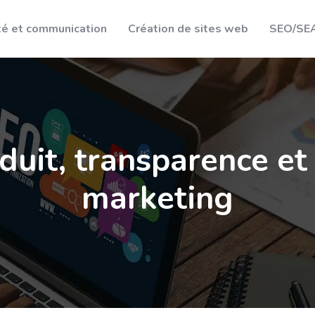
té et communication
Création de sites web
SEO/SE
duit, transparence et 
marketing